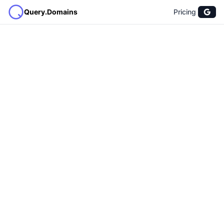
Query.Domains
Pricing