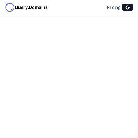
Query.Domains
Pricing